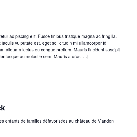
ur adipiscing elit. Fusce finibus tristique magna ac fringilla.
iaculis vulputate est, eget sollicitudin mi ullamcorper id.
am aliquam lectus eu congue pretium. Mauris tincidunt suscipit
llentesque ac molestie sem. Mauris a eros […]
ck
des enfants de familles défavorisées au château de Vianden