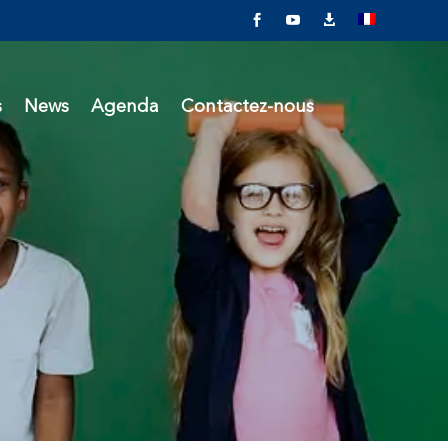



s
News
Agenda
Contactez-nous