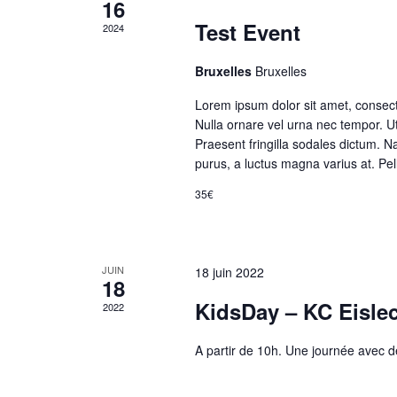
16
Test Event
2024
Bruxelles
Bruxelles
Lorem ipsum dolor sit amet, consectet
Nulla ornare vel urna nec tempor. Ut 
Praesent fringilla sodales dictum. N
purus, a luctus magna varius at. Pe
35€
JUIN
18 juin 2022
18
KidsDay – KC Eisle
2022
A partir de 10h. Une journée avec 