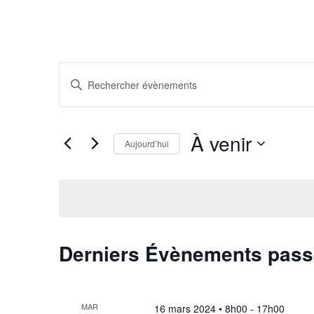
Recherche
Saisir
et
mot-
navigation
clé.
de
À venir
Rechercher
vues
Aujourd’hui
Évènements
Évènements
Sélectionnez
par
une
mot-
date.
clé.
Derniers Évènements pas
MAR
16 mars 2024 • 8h00
-
17h00