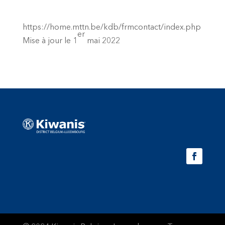
https://home.mttn.be/kdb/frmcontact/index.php
er
Mise à jour le 1
mai 2022